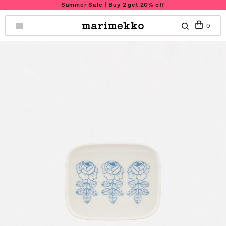
Summer Sale｜Buy 2 get 20% off
0