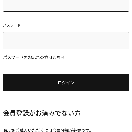
パスワード
パスワードをお忘れの方はこちら
会員登録がお済みでない方
商品をご購入いただくには会員登録が必要です。