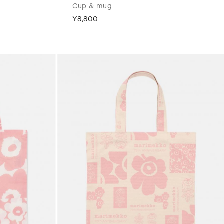
Cup & mug
¥8,800