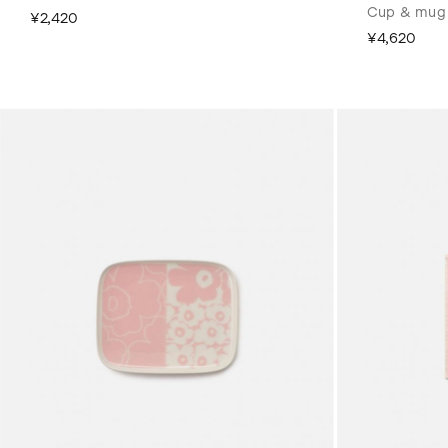
Cup & mug
¥2,420
¥4,620