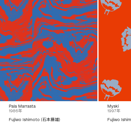
Pala Marrasta
Myski
1986年
1997年
Fujiwo Ishimoto (石本藤雄)
Fujiwo Ish