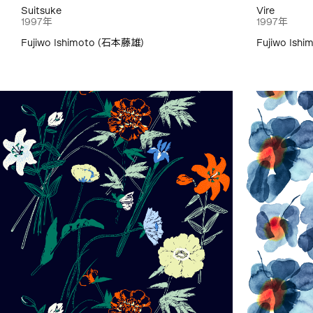
Suitsuke
Vire
1997年
1997年
Fujiwo Ishimoto (石本藤雄)
Fujiwo Ish