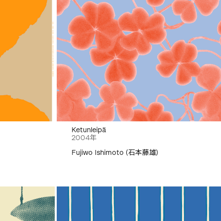
Ketunleipä
2004年
Fujiwo Ishimoto (石本藤雄)