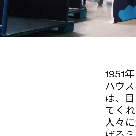
195
ハウス
は、目
てく
人々に
げるミ