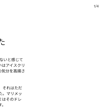
1/4
た
りないと感じて
いはアイスクリ
の気分を高揚さ
。それはただ
た。マリメッ
ミはそのドレ
す。