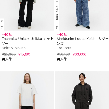
MORE SUSTAINABLE
KIOSKI
−40%
−40%
Tasaraita Unisex Unikko カット
Maridenim Loose Keidas S ジー
ソー
ンズ
Shirt & blouse
Trousers
¥25,300
¥15,180
¥56,100
¥33,660
再入荷
再入荷