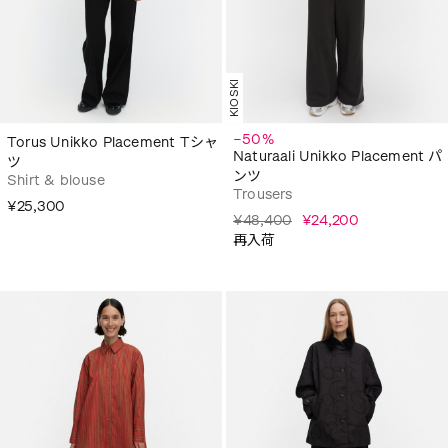
KIOSKI
−50%
Torus Unikko Placement Tシャ
Naturaali Unikko Placement パ
ツ
ンツ
Shirt & blouse
Trousers
¥25,300
¥48,400
¥24,200
再入荷