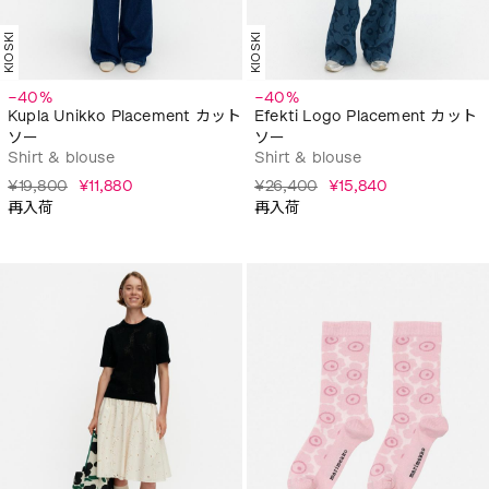
KIOSKI
KIOSKI
−40%
−40%
Kupla Unikko Placement カット
Efekti Logo Placement カット
ソー
ソー
Shirt & blouse
Shirt & blouse
¥19,800
¥11,880
¥26,400
¥15,840
再入荷
再入荷