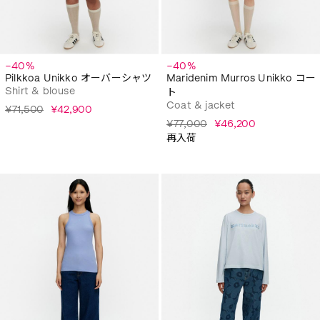
−40%
−40%
Pilkkoa Unikko オーバーシャツ
Maridenim Murros Unikko コー
Shirt & blouse
ト
Coat & jacket
¥71,500
¥42,900
¥77,000
¥46,200
再入荷