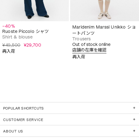
−40%
Maridenim Marssi Unikko ショ
Ruoste Piccolo シャツ
ートパンツ
Shirt & blouse
Trousers
Out of stock online
¥49,500
¥29,700
店舗の在庫を確認
再入荷
再入荷
POPULAR SHORTCUTS
CUSTOMER SERVICE
ABOUT US