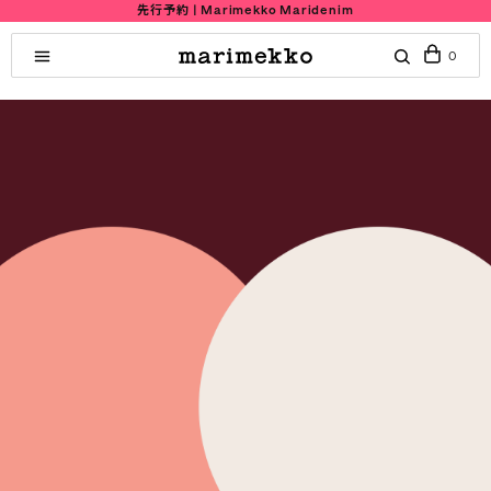
先行予約 | Marimekko Maridenim
0