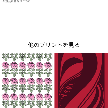
新規会員登録はこちら
Maripedia（マリペディア）では、1950年代から
現在までのマリメッコの「プリント作りのアー
ト」をご紹介。多彩なプリントやデザイナーにま
他のプリントを見る
つわるストーリーをお楽しみください。
Explore all prints