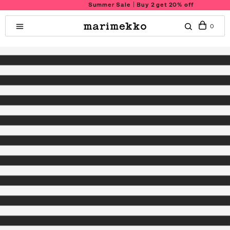
Summer Sale｜Buy 2 get 20% off
0