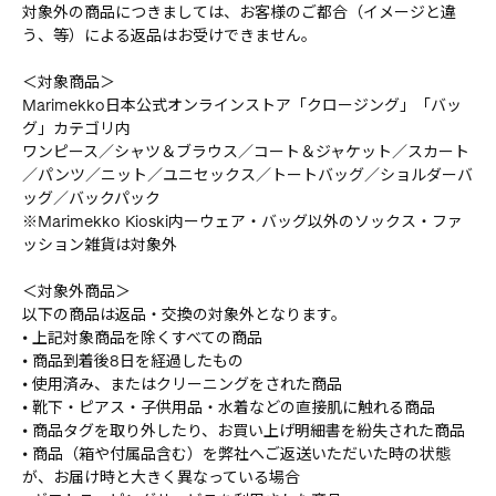
対象外の商品につきましては、お客様のご都合（イメージと違
う、等）による返品はお受けできません。
＜対象商品＞
Marimekko日本公式オンラインストア「クロージング」「バッ
グ」カテゴリ内
ワンピース／シャツ＆ブラウス／コート＆ジャケット／スカート
／パンツ／ニット／ユニセックス／トートバッグ／ショルダーバ
ッグ／バックパック
※Marimekko Kioski内ーウェア・バッグ以外のソックス・ファ
ッション雑貨は対象外
＜対象外商品＞
以下の商品は返品・交換の対象外となります。
• 上記対象商品を除くすべての商品
• 商品到着後8日を経過したもの
• 使用済み、またはクリーニングをされた商品
• 靴下・ピアス・子供用品・水着などの直接肌に触れる商品
• 商品タグを取り外したり、お買い上げ明細書を紛失された商品
• 商品（箱や付属品含む）を弊社へご返送いただいた時の状態
が、お届け時と大きく異なっている場合