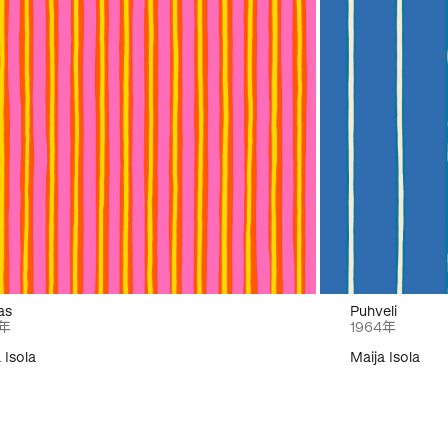
as
Puhveli
2年
1964年
 Isola
Maija Isola