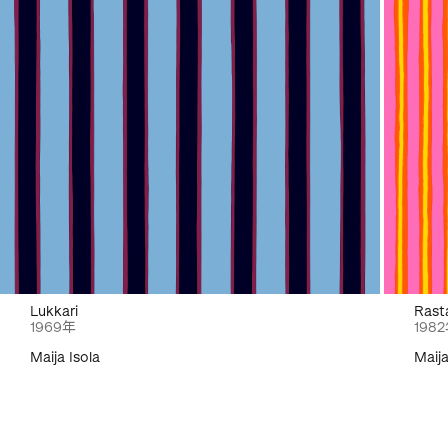
Lukkari
Rast
1969年
198
Maija Isola
Maija