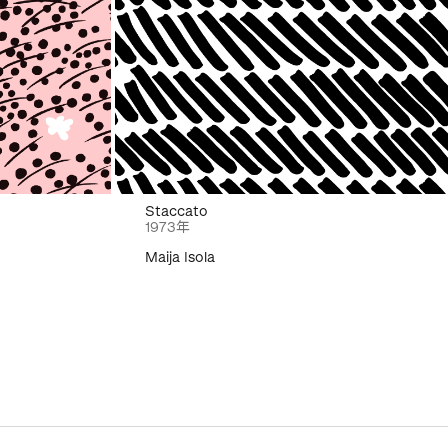
Staccato
1973年
Maija Isola