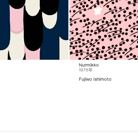
Nurmikko
1976年
Fujiwo Ishimoto