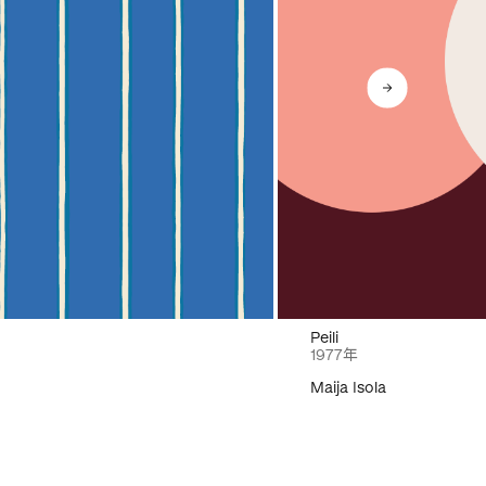
Peili
1977年
Maija Isola