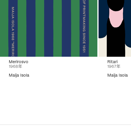
Merirosvo
Ritari
1968年
1967年
Maija Isola
Maija Isola