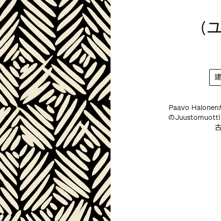
(
Paavo Hal
のJuustomu