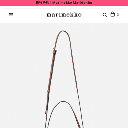
先行予約 | Marimekko Maridenim
0