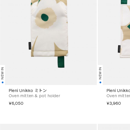
NEW IN
NEW IN
Pieni Unikko ミトン
Pieni Un
Oven mitten & pot holder
Oven mitte
¥6,050
¥3,960