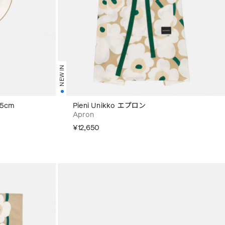
NEW IN
5cm
Pieni Unikko エプロン
Apron
¥12,650