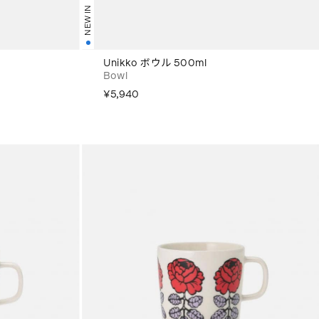
NEW IN
Unikko ボウル 500ml
Bowl
¥5,940