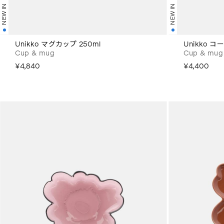
NEW IN
NEW IN
Unikko マグカップ 250ml
Unikko コ
Cup & mug
Cup & mug
¥4,840
¥4,400