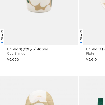
NEW IN
NEW IN
Unikko マグカップ 400ml
Unikko プ
Cup & mug
Plate
¥6,050
¥5,610