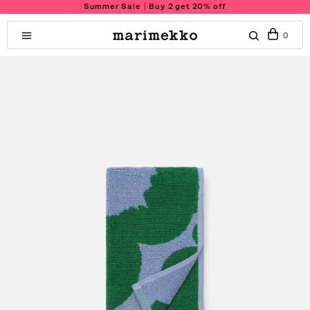
Summer Sale｜Buy 2 get 20% off
0