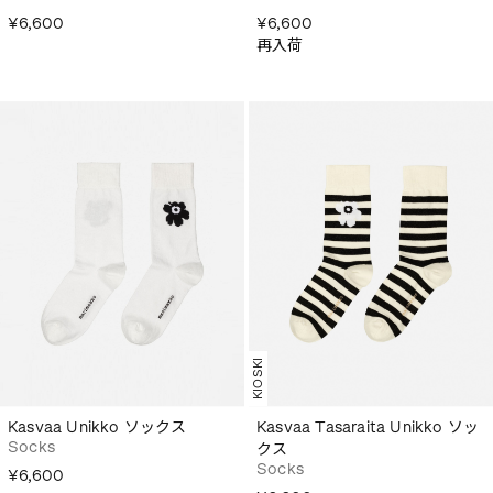
¥6,600
¥6,600
再入荷
KIOSKI
Kasvaa Unikko ソックス
Kasvaa Tasaraita Unikko ソッ
Socks
クス
Socks
¥6,600