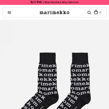
先行予約 | Marimekko Maridenim
0