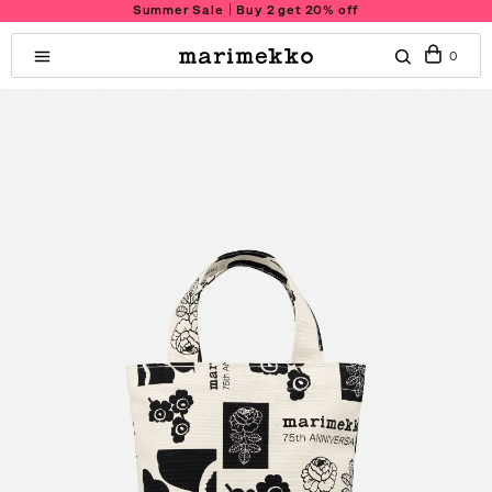
Summer Sale｜Buy 2 get 20% off
0