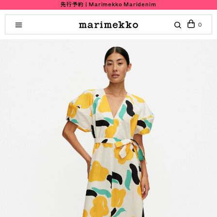
先行予約 | Marimekko Maridenim
0