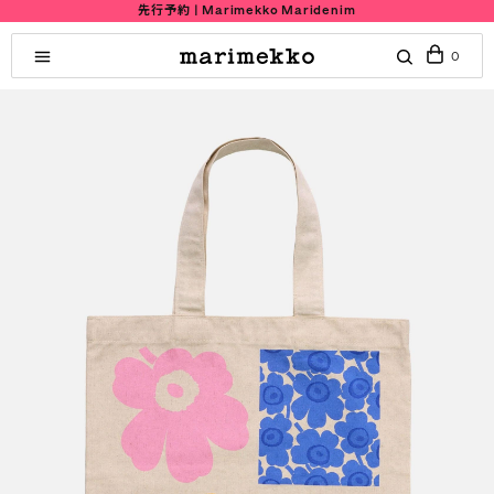
先行予約 | Marimekko Maridenim
0