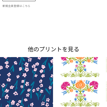
新規会員登録はこちら
Maripedia（マリペディア）では、1950年代から
現在までのマリメッコの「プリント作りのアー
ト」をご紹介。多彩なプリントやデザイナーにま
他のプリントを見る
つわるストーリーをお楽しみください。
Explore all prints