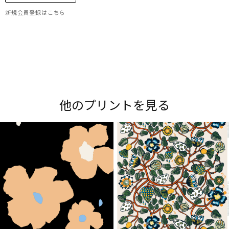
新規会員登録はこちら
Maripedia（マリペディア）では、1950年代から
現在までのマリメッコの「プリント作りのアー
ト」をご紹介。多彩なプリントやデザイナーにま
他のプリントを見る
つわるストーリーをお楽しみください。
Explore all prints