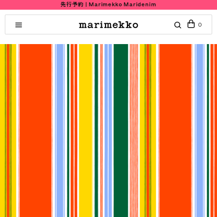
先行予約 | Marimekko Maridenim
0