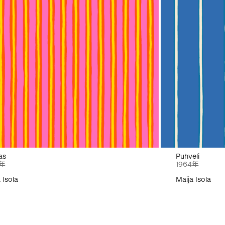
as
Puhveli
2年
1964年
 Isola
Maija Isola