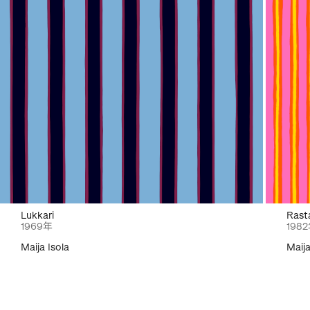
Lukkari
Rast
1969年
198
Maija Isola
Maija