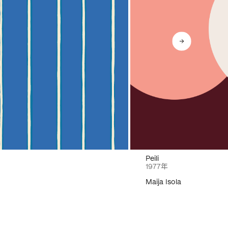
Peili
1977年
Maija Isola