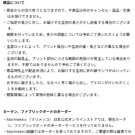
商品について
・原反からの切り売りとなりますので、不良品以外のキャンセル・返品・交換
はお受けできません。
・ご指定の長さに対し、お届けする生地の長さが少し前後する場合がございま
す。
裁断を行っているため、多少の誤差については予めご了承いただくようお願
いいたします。
・生産ロットによって、プリント風合いや生地の幅・長さなどが異なる場合が
ございます。
・生地の製造上、プリント部分に小さな範囲の色抜けが発生している場合あり
ますが、不良ではありませんので予めご了承ください。
・商品特性上や配送状況により、お届けする生地に折れ線やシワがはいってい
るものがございます。
お手元に届きましたら、なるべく早く箱から出し、アイロンがけいただくこ
とをお勧めします。
・閲覧環境によって実物の色味と異なる場合がございます。
カーテン、ファブリックボードのオーダー
・Marimekko （マリメッコ） 日本公式オンラインストアでは、現在カーテ
ン、ファブリックボードのオーダーサービスを行っておりません。
・Marimekko店舗ではオーダーを承っておりますので、ご要望の際は最寄りの