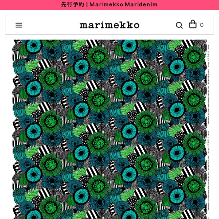
先行予約 | Marimekko Maridenim
0