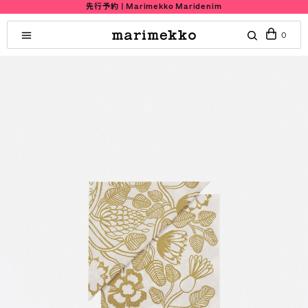
先行予約 | Marimekko Maridenim
0