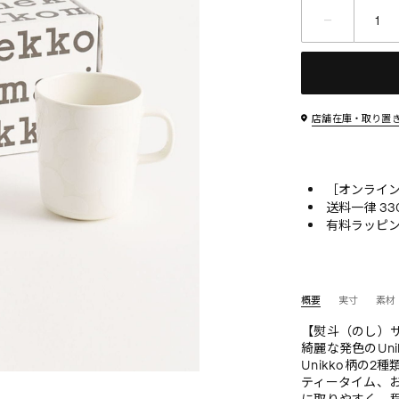
店舗在庫・取り置
［オンライン
送料一律 33
有料ラッピン
概要
実寸
素材
【熨斗（のし）
綺麗な発色のUn
Unikko柄の
ティータイム、お