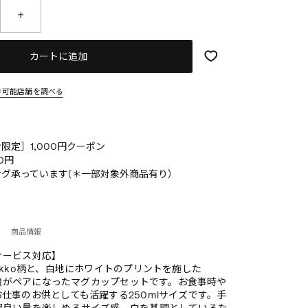
カートに追加
き可能店舗を調べる
限定］1,000円クーポン
0円
グ承っています(＊一部対象外商品有り）
商品情報
サービス対応】
ikko柄と、白地にホワイトのプリントを施した
2種類がペアになったマグカップセットです。お食事時や
仕事のお供としても活躍する250mlサイズです。手