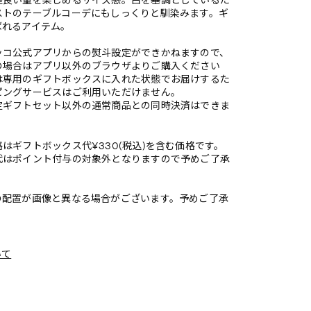
程良い量を楽しめるサイズ感。白を基調としているた
ストのテーブルコーデにもしっくりと馴染みます。ギ
ばれるアイテム。
ッコ公式アプリからの熨斗設定ができかねますので、
の場合はアプリ以外のブラウザよりご購入ください
は専用のギフトボックスに入れた状態でお届けするた
ピングサービスはご利用いただけません。
定ギフトセット以外の通常商品との同時決済はできま
はギフトボックス代¥330(税込)を含む価格です。
代はポイント付与の対象外となりますので予めご了承
の配置が画像と異なる場合がございます。予めご了承
いて