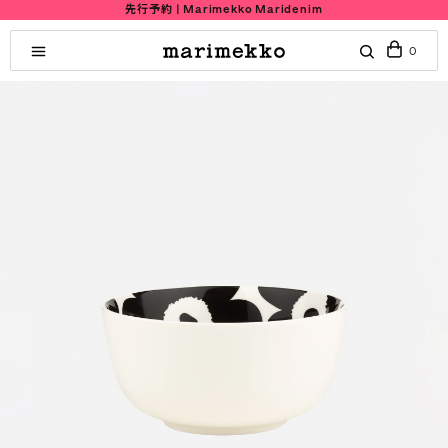
先行予約 | Marimekko Maridenim
0