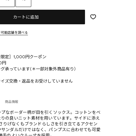
カートに追加
き可能店舗を調べる
限定］1,000円クーポン
0円
グ承っています(＊一部対象外商品有り）
サイズ交換・返品をお受けしていません
商品情報
ップなボーダー柄が目を引くソックス。コットンをベ
たりの良いニット素材を用いています。サイドに添え
が、さりげなくもブランドらしさを引き立てるアクセン
やサンダルだけではなく、パンプスに合わせても可愛
い勝手のよいクルー丈を採用。