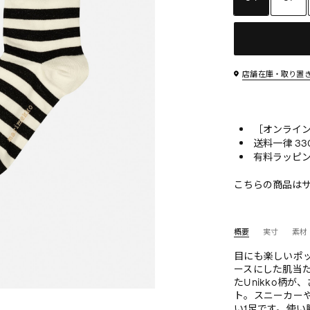
店舗在庫・取り置
［オンライン
送料一律 33
有料ラッピン
こちらの商品は
概要
実寸
素材
目にも楽しいポ
ースにした肌当
たUnikko柄
ト。スニーカー
い1足です。使