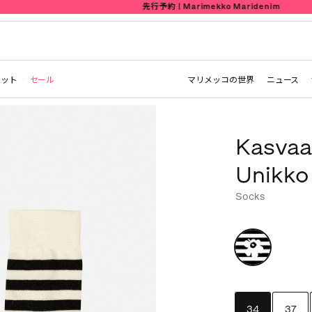
先行予約 | Marimekko Maridenim
レット
セール
マリメッコの世界
ニュース
Kasvaa
Unikk
Socks
34
37