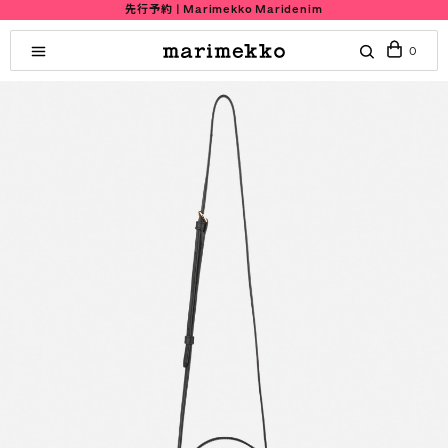
先行予約 | Marimekko Maridenim
0