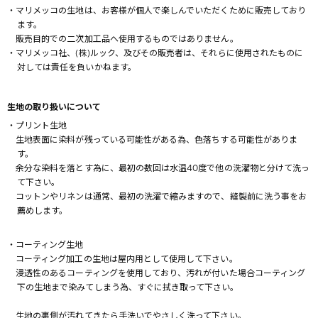
・マリメッコの生地は、お客様が個人で楽しんでいただくために販売しており
ます。
販売目的での二次加工品へ使用するものではありません。
・マリメッコ社、(株)ルック、及びその販売者は、それらに使用されたものに
対しては責任を負いかねます。
生地の取り扱いについて
・プリント生地
生地表面に染料が残っている可能性がある為、色落ちする可能性がありま
す。
余分な染料を落とす為に、最初の数回は水温40度で他の洗濯物と分けて洗っ
て下さい。
コットンやリネンは通常、最初の洗濯で縮みますので、縫製前に洗う事をお
薦めします。
・コーティング生地
コーティング加工の生地は屋内用として使用して下さい。
浸透性のあるコーティングを使用しており、汚れが付いた場合コーティング
下の生地まで染みてしまう為、すぐに拭き取って下さい。
生地の裏側が汚れてきたら手洗いでやさしく洗って下さい。