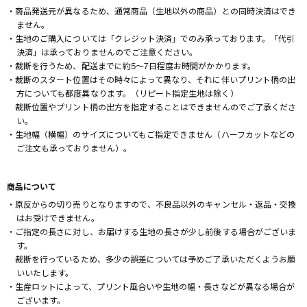
・商品発送元が異なるため、通常商品（生地以外の商品）との同時決済はでき
ません。
・生地のご購入については「クレジット決済」でのみ承っております。「代引
決済」は承っておりませんのでご注意ください。
・裁断を行うため、配送までに約5～7日程度お時間がかかります。
・裁断のスタート位置はその時々によって異なり、それに伴いプリント柄の出
方についても都度異なります。（リピート指定生地は除く）
裁断位置やプリント柄の出方を指定することはできませんのでご了承くださ
い。
・生地幅（横幅）のサイズについてもご指定できません（ハーフカットなどの
ご注文も承っておりません）。
商品について
・原反からの切り売りとなりますので、不良品以外のキャンセル・返品・交換
はお受けできません。
・ご指定の長さに対し、お届けする生地の長さが少し前後する場合がございま
す。
裁断を行っているため、多少の誤差については予めご了承いただくようお願
いいたします。
・生産ロットによって、プリント風合いや生地の幅・長さなどが異なる場合が
ございます。