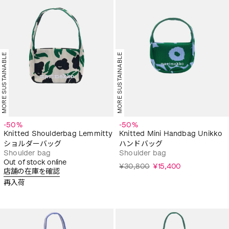
MORE SUSTAINABLE
MORE SUSTAINABLE
-50%
-50%
Knitted Shoulderbag Lemmitty
Knitted Mini Handbag Unikko
ショルダーバッグ
ハンドバッグ
Shoulder bag
Shoulder bag
Out of stock online
¥30,800
¥15,400
店舗の在庫を確認
再入荷