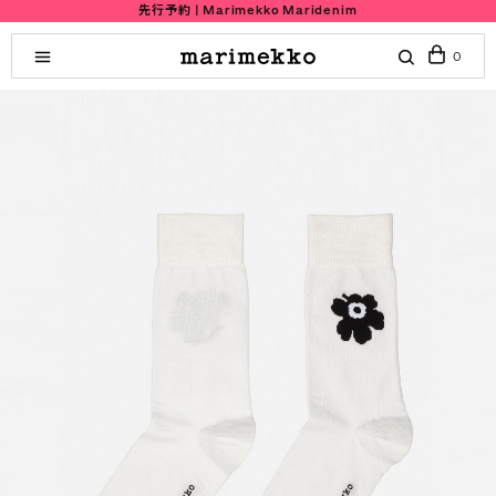
先行予約 | Marimekko Maridenim
0