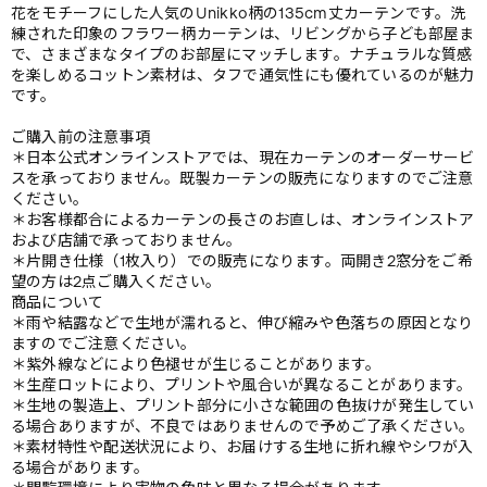
花をモチーフにした人気のUnikko柄の135cm丈カーテンです。洗
練された印象のフラワー柄カーテンは、リビングから子ども部屋ま
で、さまざまなタイプのお部屋にマッチします。ナチュラルな質感
を楽しめるコットン素材は、タフで通気性にも優れているのが魅力
です。
ご購入前の注意事項
＊日本公式オンラインストアでは、現在カーテンのオーダーサービ
スを承っておりません。既製カーテンの販売になりますのでご注意
ください。
＊お客様都合によるカーテンの長さのお直しは、オンラインストア
および店舗で承っておりません。
＊片開き仕様（1枚入り）での販売になります。両開き2窓分をご希
望の方は2点ご購入ください。
商品について
＊雨や結露などで生地が濡れると、伸び縮みや色落ちの原因となり
ますのでご注意ください。
＊紫外線などにより色褪せが生じることがあります。
＊生産ロットにより、プリントや風合いが異なることがあります。
＊生地の製造上、プリント部分に小さな範囲の色抜けが発生してい
る場合ありますが、不良ではありませんので予めご了承ください。
＊素材特性や配送状況により、お届けする生地に折れ線やシワが入
る場合があります。