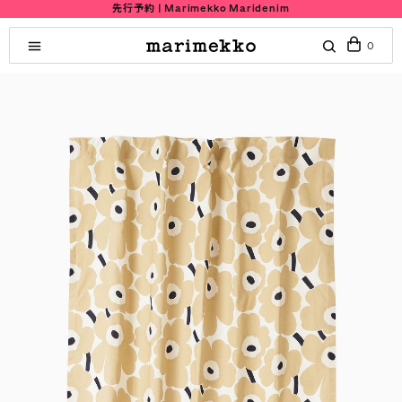
先行予約 | Marimekko Maridenim
0