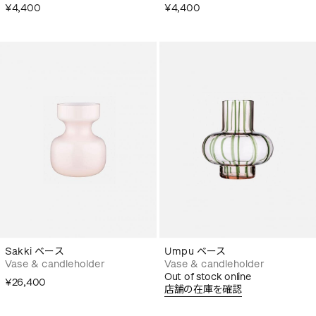
¥4,400
¥4,400
Sakki ベース
Umpu ベース
Vase & candleholder
Vase & candleholder
Out of stock online
¥26,400
店舗の在庫を確認