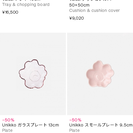
Tray & chopping board
50×50cm
Cushion & cushion cover
¥16,500
¥9,020
−50%
−50%
Unikko ガラスプレート 13cm
Unikko スモールプレート 9.5cm
Plate
Plate