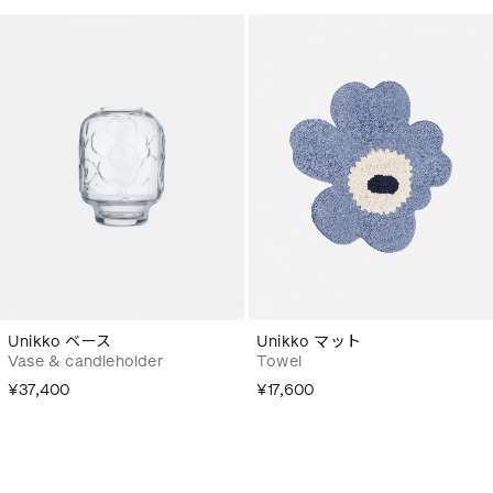
Unikko ベース
Unikko マット
Vase & candleholder
Towel
¥37,400
¥17,600