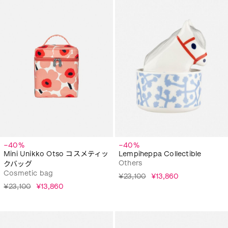
−40%
−40%
Mini Unikko Otso コスメティッ
Lempiheppa Collectible
Others
クバッグ
Cosmetic bag
¥23,100
¥13,860
¥23,100
¥13,860