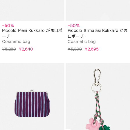
−50%
−50%
Piccolo Pieni Kukkaro がま口ポ
Piccolo Silmalasi Kukkaro がま
ーチ
口ポーチ
Cosmetic bag
Cosmetic bag
¥5,280
¥2,640
¥5,390
¥2,695