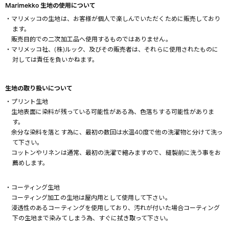
Marimekko 生地の使用について
・マリメッコの生地は、お客様が個人で楽しんでいただくために販売しており
ます。
販売目的での二次加工品へ使用するものではありません。
・マリメッコ社、(株)ルック、及びその販売者は、それらに使用されたものに
対しては責任を負いかねます。
生地の取り扱いについて
・プリント生地
生地表面に染料が残っている可能性がある為、色落ちする可能性がありま
す。
余分な染料を落とす為に、最初の数回は水温40度で他の洗濯物と分けて洗っ
て下さい。
コットンやリネンは通常、最初の洗濯で縮みますので、縫製前に洗う事をお
薦めします。
・コーティング生地
コーティング加工の生地は屋内用として使用して下さい。
浸透性のあるコーティングを使用しており、汚れが付いた場合コーティング
下の生地まで染みてしまう為、すぐに拭き取って下さい。