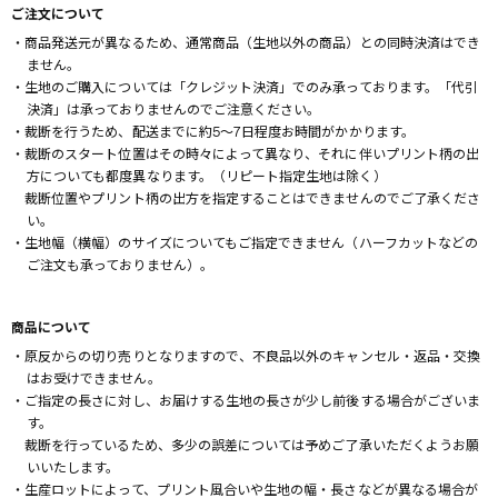
ご注文について
・商品発送元が異なるため、通常商品（生地以外の商品）との同時決済はでき
ません。
・生地のご購入については「クレジット決済」でのみ承っております。「代引
決済」は承っておりませんのでご注意ください。
・裁断を行うため、配送までに約5～7日程度お時間がかかります。
・裁断のスタート位置はその時々によって異なり、それに伴いプリント柄の出
方についても都度異なります。（リピート指定生地は除く）
裁断位置やプリント柄の出方を指定することはできませんのでご了承くださ
い。
・生地幅（横幅）のサイズについてもご指定できません（ハーフカットなどの
ご注文も承っておりません）。
商品について
・原反からの切り売りとなりますので、不良品以外のキャンセル・返品・交換
はお受けできません。
・ご指定の長さに対し、お届けする生地の長さが少し前後する場合がございま
す。
裁断を行っているため、多少の誤差については予めご了承いただくようお願
いいたします。
・生産ロットによって、プリント風合いや生地の幅・長さなどが異なる場合が