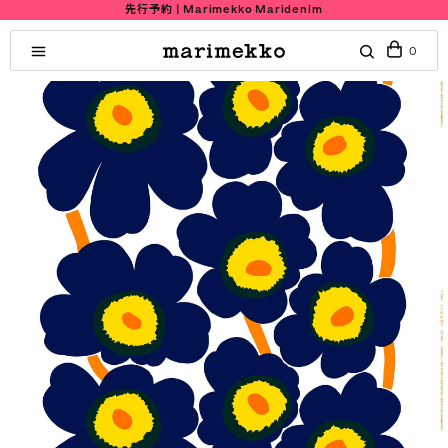
先行予約 | Marimekko Maridenim
0