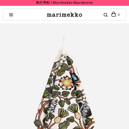
先行予約 | Marimekko Maridenim
0