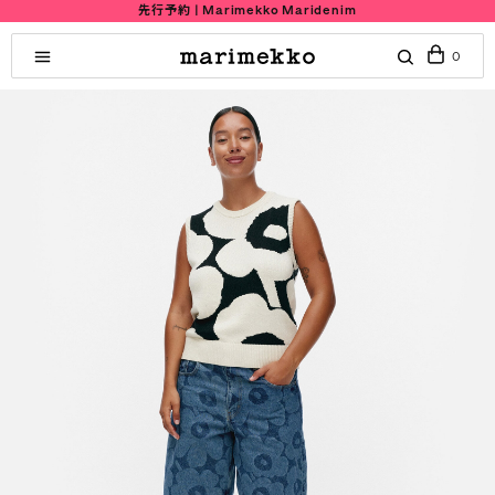
先行予約 | Marimekko Maridenim
0