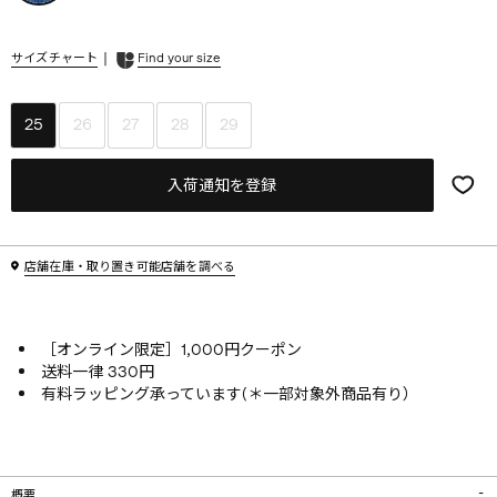
|
サイズチャート
Find your size
25
26
27
28
29
入荷通知を登録
店舗在庫・取り置き可能店舗を調べる
［オンライン限定］1,000円クーポン
送料一律 330円
有料ラッピング承っています(＊一部対象外商品有り）
概要