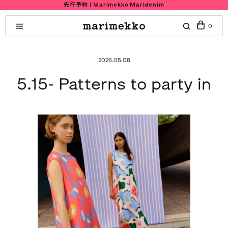
o Maridenim
Summer Sale｜Buy 2
0
2026.05.08
5.15- Patterns to party in