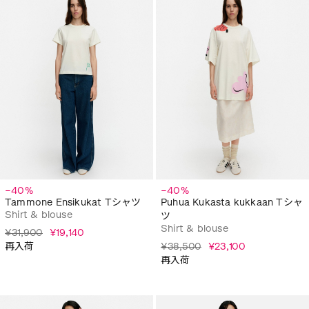
−40%
−40%
Tammone Ensikukat Tシャツ
Puhua Kukasta kukkaan Tシャ
Shirt & blouse
ツ
Shirt & blouse
¥31,900
¥19,140
再入荷
¥38,500
¥23,100
再入荷