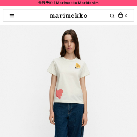
先行予約 | Marimekko Maridenim
0