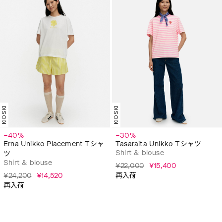
KIOSKI
KIOSKI
−40%
−30%
Erna Unikko Placement Tシャ
Tasaraita Unikko Tシャツ
Shirt & blouse
ツ
Shirt & blouse
¥22,000
¥15,400
¥24,200
¥14,520
再入荷
再入荷