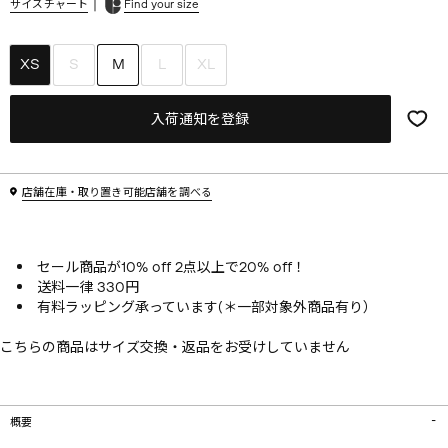
|
サイズチャート
Find your size
XS
S
M
L
XL
入荷通知を登録
店舗在庫・取り置き可能店舗を調べる
セール商品が10% off 2点以上で20% off！
送料一律 330円
有料ラッピング承っています(＊一部対象外商品有り）
こちらの商品はサイズ交換・返品をお受けしていません
概要