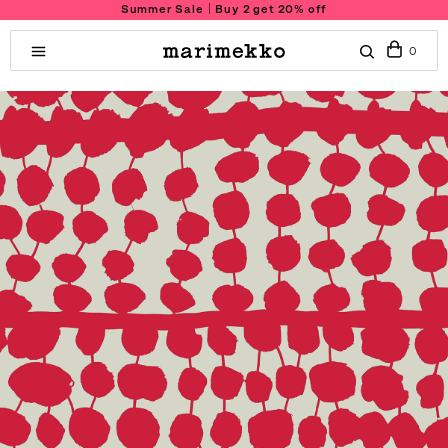
Summer Sale｜Buy 2 get 20% off
0