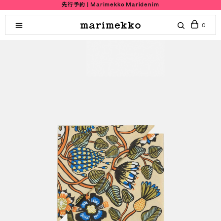
先行予約 | Marimekko Maridenim
0