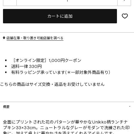
カートに追加
店舗在庫・取り置き可能店舗を調べる
［オンライン限定］1,000円クーポン
送料一律 330円
有料ラッピング承っています(＊一部対象外商品有り）
こちらの商品はサイズ交換・返品をお受けしていません
概要
全面にプリントされた花のパターンが華やかなUnikko柄ランチナ
プキン33×33cm。ニュートラルなグレーがモダンで洗練された印
象に。加えて卓上に華やかさを添えてくれるアイテムです。