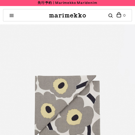
先行予約 | Marimekko Maridenim
0