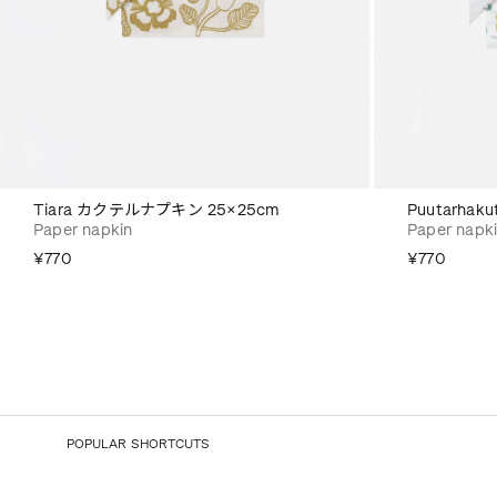
Tiara カクテルナプキン 25×25cm
Puutarha
Paper napkin
Paper napk
¥770
¥770
POPULAR SHORTCUTS