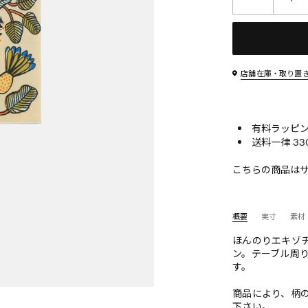
店舗在庫・取り置
有料ラッピン
送料一律 33
こちらの商品は
概要
実寸
素材
ほんのりエキゾ
ン。テーブル周
す。
商品により、柄
下さい。