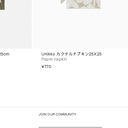
25cm
Unikko カクテルナプキン25X25
Paper napkin
¥770
JOIN OUR COMMUNITY