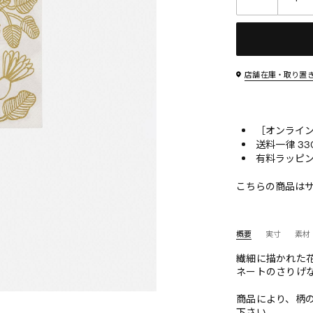
店舗在庫・取り置
［オンライン
送料一律 33
有料ラッピン
こちらの商品は
概要
実寸
素材
繊細に描かれた
ネートのさりげ
商品により、柄
下さい。