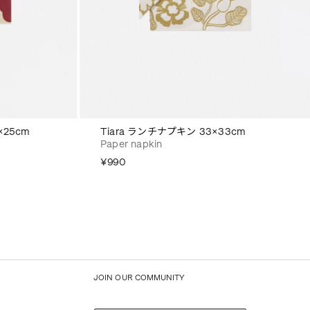
×25cm
Tiara ランチナプキン 33×33cm
Paper napkin
¥990
JOIN OUR COMMUNITY