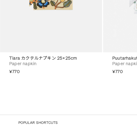
Tiara カクテルナプキン 25×25cm
Puutarha
Paper napkin
Paper napk
¥770
¥770
POPULAR SHORTCUTS