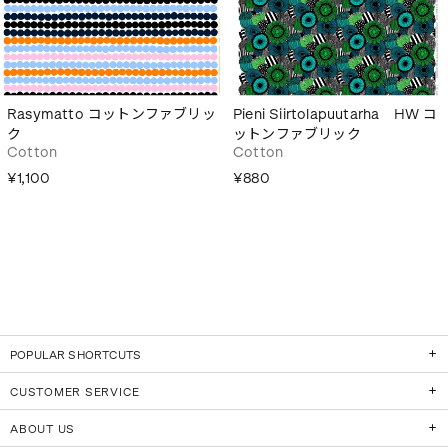
Rasymatto コットンファブリッ
Pieni Siirtolapuutarha HW コ
ク
ットンファブリック
Cotton
Cotton
¥1,100
¥880
POPULAR SHORTCUTS
CUSTOMER SERVICE
ABOUT US