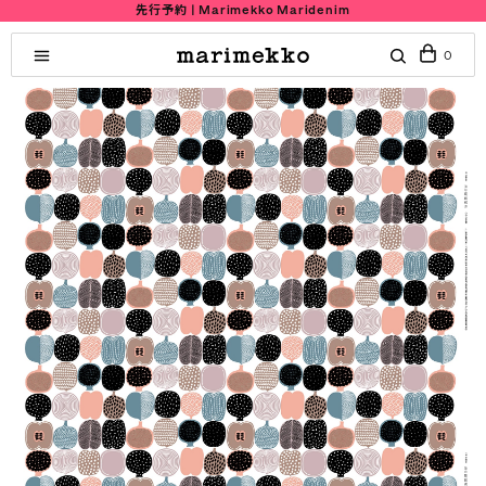
先行予約 | Marimekko Maridenim
0