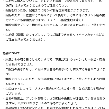
・生地のご購入については「クレジット決済」でのみ承っております。「代引
決済」は承っておりませんのでご注意ください。
・裁断を行うため、配送までに約5～7日程度お時間がかかります。
・裁断のスタート位置はその時々によって異なり、それに伴いプリント柄の出
方についても都度異なります。（リピート指定生地は除く）
裁断位置やプリント柄の出方を指定することはできませんのでご了承くださ
い。
・生地幅（横幅）のサイズについてもご指定できません（ハーフカットなどの
ご注文も承っておりません）。
商品について
・原反からの切り売りとなりますので、不良品以外のキャンセル・返品・交換
はお受けできません。
・ご指定の長さに対し、お届けする生地の長さが少し前後する場合がございま
す。
裁断を行っているため、多少の誤差については予めご了承いただくようお願
いいたします。
・生産ロットによって、プリント風合いや生地の幅・長さなどが異なる場合が
ございます。
・生地の製造上、プリント部分に小さな範囲の色抜けが発生している場合あり
ますが、不良ではありませんので予めご了承ください。
・商品特性上や配送状況により、お届けする生地に折れ線やシワがはいってい