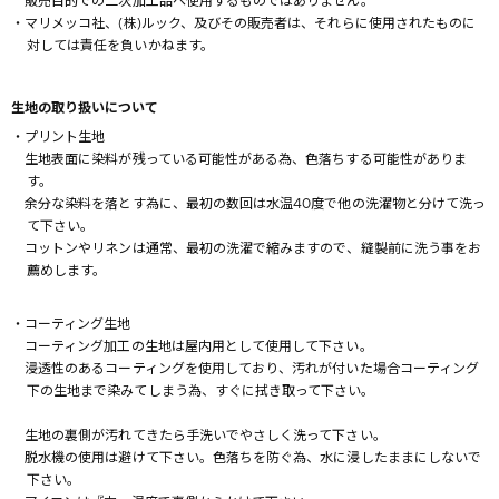
販売目的での二次加工品へ使用するものではありません。
・マリメッコ社、(株)ルック、及びその販売者は、それらに使用されたものに
対しては責任を負いかねます。
生地の取り扱いについて
・プリント生地
生地表面に染料が残っている可能性がある為、色落ちする可能性がありま
す。
余分な染料を落とす為に、最初の数回は水温40度で他の洗濯物と分けて洗っ
て下さい。
コットンやリネンは通常、最初の洗濯で縮みますので、縫製前に洗う事をお
薦めします。
・コーティング生地
コーティング加工の生地は屋内用として使用して下さい。
浸透性のあるコーティングを使用しており、汚れが付いた場合コーティング
下の生地まで染みてしまう為、すぐに拭き取って下さい。
生地の裏側が汚れてきたら手洗いでやさしく洗って下さい。
脱水機の使用は避けて下さい。色落ちを防ぐ為、水に浸したままにしないで
下さい。