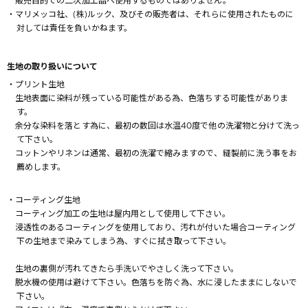
販売目的での二次加工品へ使用するものではありません。
・マリメッコ社、(株)ルック、及びその販売者は、それらに使用されたものに
対しては責任を負いかねます。
生地の取り扱いについて
・プリント生地
生地表面に染料が残っている可能性がある為、色落ちする可能性がありま
す。
余分な染料を落とす為に、最初の数回は水温40度で他の洗濯物と分けて洗っ
て下さい。
コットンやリネンは通常、最初の洗濯で縮みますので、縫製前に洗う事をお
薦めします。
・コーティング生地
コーティング加工の生地は屋内用として使用して下さい。
浸透性のあるコーティングを使用しており、汚れが付いた場合コーティング
下の生地まで染みてしまう為、すぐに拭き取って下さい。
生地の裏側が汚れてきたら手洗いでやさしく洗って下さい。
脱水機の使用は避けて下さい。色落ちを防ぐ為、水に浸したままにしないで
下さい。