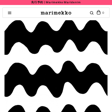
先行予約 | Marimekko Maridenim
0