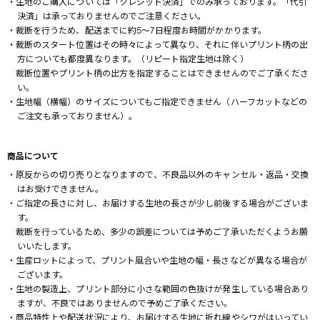
・生地のご購入については「クレジット決済」でのみ承っております。「代引
決済」は承っておりませんのでご注意ください。
・裁断を行うため、配送までに約5～7日程度お時間がかかります。
・裁断のスタート位置はその時々によって異なり、それに伴いプリント柄の出
方についても都度異なります。（リピート指定生地は除く）
裁断位置やプリント柄の出方を指定することはできませんのでご了承くださ
い。
・生地幅（横幅）のサイズについてもご指定できません（ハーフカットなどの
ご注文も承っておりません）。
商品について
・原反からの切り売りとなりますので、不良品以外のキャンセル・返品・交換
はお受けできません。
・ご指定の長さに対し、お届けする生地の長さが少し前後する場合がございま
す。
裁断を行っているため、多少の誤差については予めご了承いただくようお願
いいたします。
・生産ロットによって、プリント風合いや生地の幅・長さなどが異なる場合が
ございます。
・生地の製造上、プリント部分に小さな範囲の色抜けが発生している場合あり
ますが、不良ではありませんので予めご了承ください。
・商品特性上や配送状況により、お届けする生地に折れ線やシワがはいってい