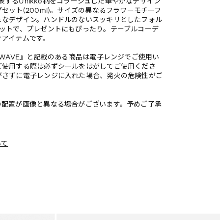
を代表するUnikko柄をコラージュした華やかなデザイン
セット(200ml)。サイズの異なるフラワーモチーフ
ュなデザイン。ハンドルのないスッキリとしたフォル
セットで、プレゼントにもぴったり。テーブルコーデ
ぐアイテムです。
OWAVE』と記載のある商品は電子レンジでご使用い
ご使用する際は必ずシールをはがしてご使用くださ
がさずに電子レンジに入れた場合、発火の危険性がご
の配置が画像と異なる場合がございます。予めご了承
いて