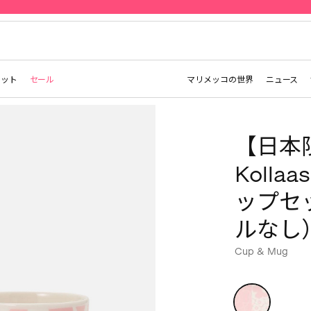
先行予約 | Marimekko Maridenim
レット
セール
マリメッコの世界
ニュース
【日本限
Kolla
ップセ
ルなし）
Cup & Mug