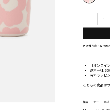
店舗在庫・取り置
［オンライン
送料一律 33
有料ラッピン
こちらの商品は
概要
実寸
素材