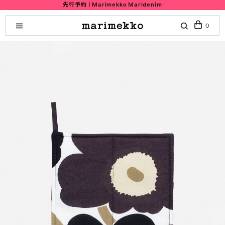
先行予約 | Marimekko Maridenim
0