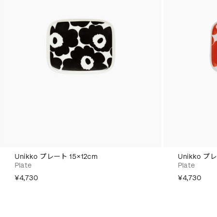
Unikko プレート 15×12cm
Unikko プ
Plate
Plate
¥4,730
¥4,730