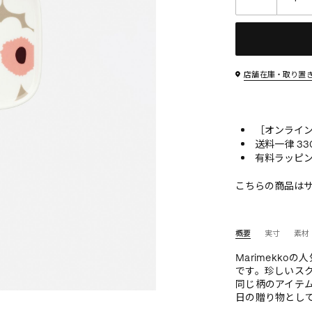
店舗在庫・取り置
［オンライン
送料一律 33
有料ラッピン
こちらの商品は
概要
実寸
素材
Marimekko
です。珍しいス
同じ柄のアイテ
日の贈り物とし