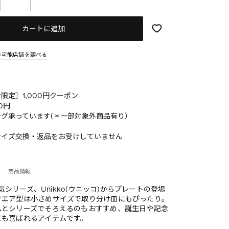
カートに追加
き可能店舗を調べる
限定］1,000円クーポン
0円
グ承っています(＊一部対象外商品有り）
サイズ交換・返品をお受けしていません
商品情報
の人気シリーズ、Unikko(ウニッコ)からプレートの登場
クエア型は小さめサイズで取り分け皿にもぴったり。
ムとシリーズでそろえるのもおすすめ、誕生日や記念
ても喜ばれるアイテムです。