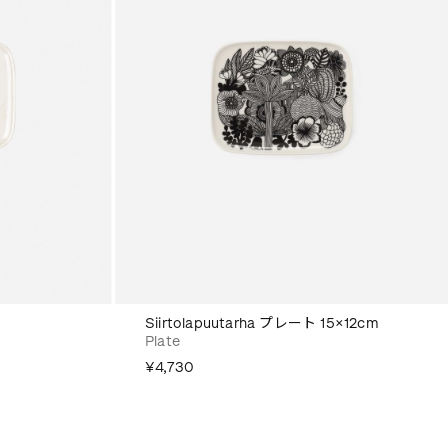
Siirtolapuutarha プレート 15×12cm
Plate
¥4,730