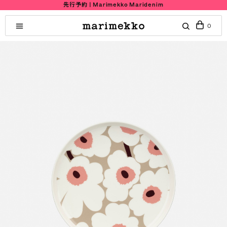
先行予約 | Marimekko Maridenim
0