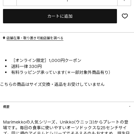
カートに追加
店舗在庫・取り置き可能店舗を調べる
［オンライン限定］1,000円クーポン
送料一律 330円
有料ラッピング承っています(＊一部対象外商品有り）
こちらの商品はサイズ交換・返品をお受けしていません
概要
Marimekkoの人気シリーズ、Unikko(ウニッコ)からプレートの登
場です。毎日の食事に使いやすいオーソドックスな25センチサイ
ズ。同じ柄のアイテムとシリーズでそろえるのもおすすめ、誕生日