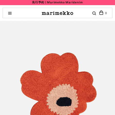
先行予約 | Marimekko Maridenim
0