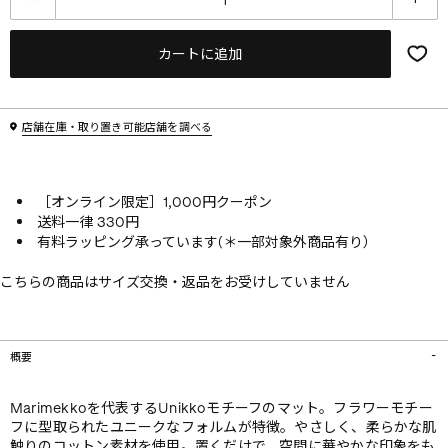
カートに追加
店舗在庫・取り置き可能店舗を調べる
［オンライン限定］1,000円クーポン
送料一律 330円
有料ラッピング承っています(＊一部対象外商品有り）
こちらの商品はサイズ交換・返品をお受けしていません
概要
Marimekkoを代表するUnikkoモチーフのマット。フラワーモチー
フに型取られたユニークなフォルムが特徴。やさしく、柔らかな肌
触りのコットン素材を使用。置くだけで、空間に華やかな印象をも